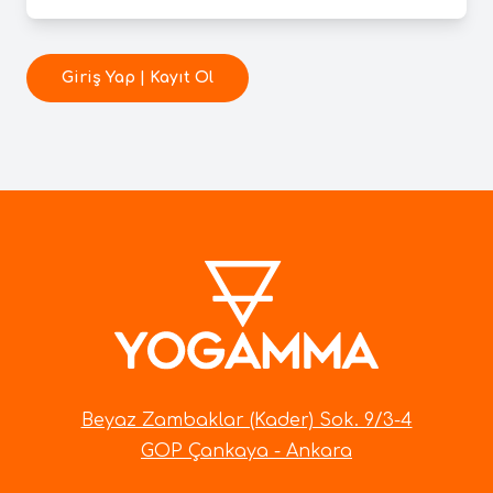
Giriş Yap | Kayıt Ol
Beyaz Zambaklar (Kader) Sok. 9/3-4
GOP Çankaya - Ankara