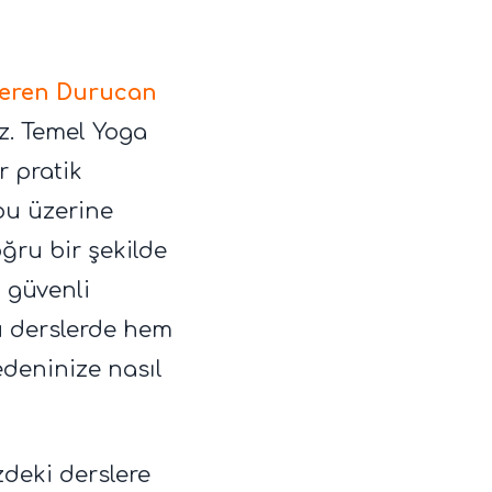
Ceren Durucan
z. Temel Yoga
r pratik
bu üzerine
ğru bir şekilde
 güvenli
Bu derslerde hem
deninize nasıl
deki derslere