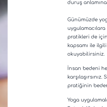
duruş anlamına 
Günümüzde yoga,
uygulamacılara 
pratikleri de iç
kapsamı ile ilgil
okuyabilirsiniz.
İnsan bedeni her
karşılaşırsınız.
pratiğinin bedeni
Yoga uygulamalar