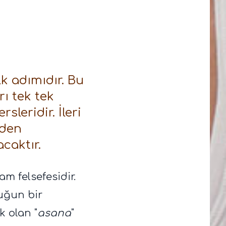
lk adımıdır. Bu
rı tek tek
leridir. İleri
iden
acaktır.
am felsefesidir.
uğun bir
k olan "
asana
"