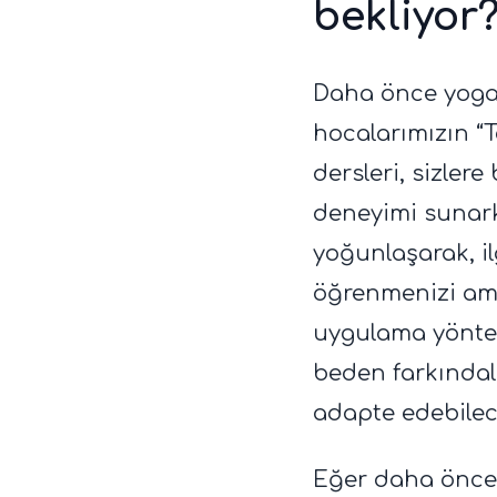
bekliyor
Daha önce yoga
hocalarımızın “
dersleri, sizler
deneyimi sunark
yoğunlaşarak, il
öğrenmenizi ama
uygulama yönteml
beden farkındal
adapte edebilec
Eğer daha önce 