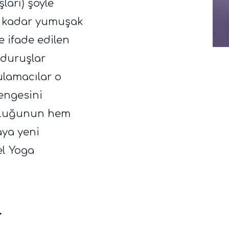
ları) şöyle
ğu kadar yumuşak
e ifade edilen
 duruşlar
ulamacılar o
dengesini
culuğunun hem
aya yeni
el Yoga
r