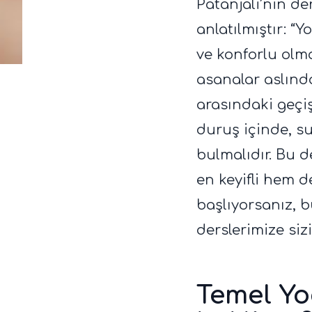
Patanjali’nin de
anlatılmıştır: 
ve konforlu olm
asanalar aslınd
arasındaki geçiş
duruş içinde, su
bulmalıdır. Bu 
en keyifli hem d
başlıyorsanız, 
derslerimize siz
Temel Yo