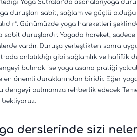
rlediği Yoga Sutralar’da asanalar(yoga duruş
“Yoga duruşları sabit, sağlam ve güçlü oldu
alıdır”. Günümüzde yoga hareketleri şeklind
a sabit duruşlardır. Yogada hareket, sadece
lerde vardır. Duruşa yerleştikten sonra uyg
trada anlatıldığı gibi sağlamlık ve hafiflik 
dengeyi bulmak ise yoga asana pratiği yol
e en önemli duraklarından biridir. Eğer yog
bu dengeyi bulmanıza rehberlik edecek Tem
i bekliyoruz.
ga derslerinde sizi nele