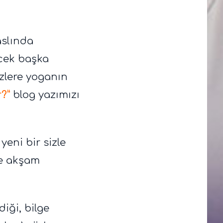
aslında
cek başka
izlere yoganın
?”
blog yazımızı
eni bir sizle
le akşam
diği, bilge