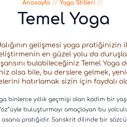
Anasayfa
//
Yoga Stilleri
//
Temel Yoga
lığının gelişmesi yoga pratiğinizin i
eliştirmenin en güzel yolu da duruşla
ansını bulabileceğiniz Temel Yoga ders
niz olsa bile, bu derslere gelmek, yen
lerini hatırlamak sizin için faydalı ol
ga binlerce yıllık geçmişi olan kadim bir yaş
“öz”üyle buluşturmayı amaçlayan bu yolcul
asana pratiğidir. Sanskrit dilinde bir sözcü