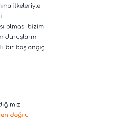
nma ilkeleriyle
i
ısı olması bizim
m duruşların
lı bir başlangıç
dığımız
e
en doğru