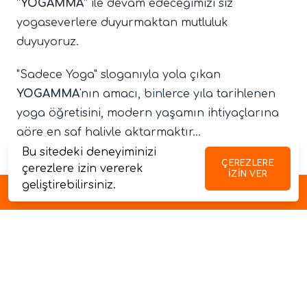
“
YOGAMMA
” ile devam edeceğimizi siz
yogaseverlere duyurmaktan mutluluk
duyuyoruz.
"Sadece Yoga" sloganıyla yola çıkan
YOGAMMA
'nın amacı, binlerce yıla tarihlenen
yoga öğretisini, modern yaşamın ihtiyaçlarına
göre en saf haliyle aktarmaktır...
Bu sitedeki deneyiminizi
ÇEREZLERE
çerezlere izin vererek
IZIN VER
geliştirebilirsiniz.