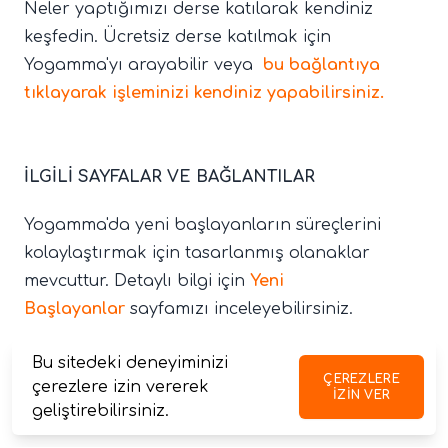
Neler yaptığımızı derse katılarak kendiniz
keşfedin. Ücretsiz derse katılmak için
Yogamma'yı arayabilir veya
bu bağlantıya
tıklayarak işleminizi kendiniz yapabilirsiniz.
İLGİLİ SAYFALAR VE BAĞLANTILAR
Yogamma'da yeni başlayanların süreçlerini
kolaylaştırmak için tasarlanmış olanaklar
mevcuttur. Detaylı bilgi için
Yeni
Başlayanlar
sayfamızı inceleyebilirsiniz.
Güncel ders programını
incelemek için tıklayın.
Bu sitedeki deneyiminizi
ÇEREZLERE
Derslere salona gelerek ya da etkileşimli online
çerezlere izin vererek
IZIN VER
geliştirebilirsiniz.
olarak katılabilirsiniz.